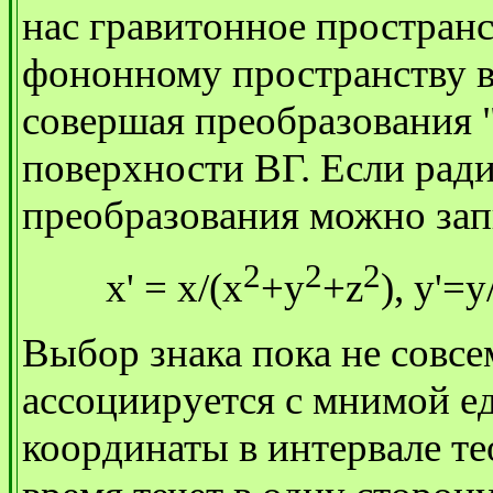
нас гравитонное простран
фононному пространству в
совершая преобразования 
поверхности ВГ. Если ради
преобразования можно запи
2
2
2
x' = x/(x
+y
+z
), y'=y
Выбор знака пока не совсе
ассоциируется с мнимой е
координаты в интервале т