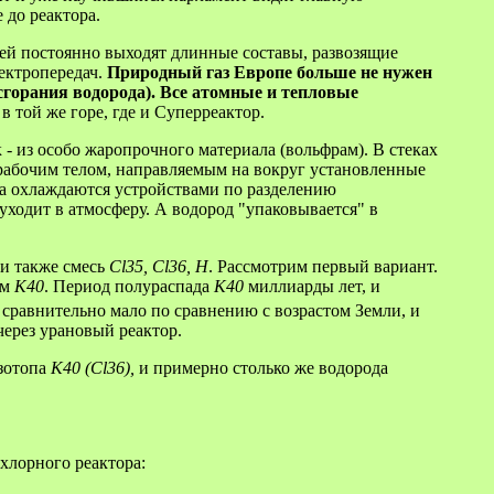
 до реактора.
лей постоянно выходят длинные составы, развозящие
лектропередач.
Природный газ Европе больше не нужен
сгорания водорода). Все атомные и тепловые
 той же горе, где и Суперреактор.
 - из особо жаропрочного материала (вольфрам). В стеках
 рабочим телом, направляемым на вокруг установленные
а охлаждаются устройствами по разделению
уходит в атмосферу. А водород "упаковывается" в
ти также смесь
Cl35, Cl36, H
. Рассмотрим первый вариант.
ом
K40
. Период полураспада
К40
миллиарды лет, и
о сравнительно мало по сравнению с возрастом Земли, и
через урановый реактор.
зотопа
K40 (Cl36),
и примерно столько же водорода
хлорного реактора: