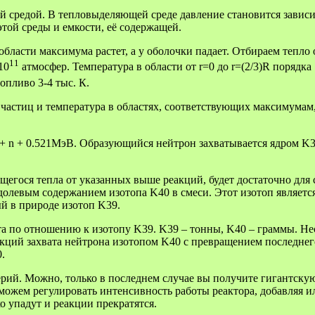
й средой. В тепловыделяющей среде давление становится завис
той среды и емкости, её содержащей.
 области максимума растет, а у оболочки падает. Отбираем тепло
11
10
атмосфер. Температура в области от r=0 до r=(2/3)R порядк
опливо 3-4 тыс. К.
частиц и температура в областях, соответствующих максимумам
 n + 0.521МэВ. Образующийся нейтрон захватывается ядром K39, 
гося тепла от указанных выше реакций, будет достаточно для с
олевым содержанием изотопа K40 в смеси. Этот изотоп являетс
й в природе изотоп K39.
та по отношению к изотопу K39. K39 – тонны, K40 – граммы. Не
реакций захвата нейтрона изотопом K40 с превращением последне
.
терий. Можно, только в последнем случае вы получите гигантску
ы можем регулировать интенсивность работы реактора, добавляя 
ко упадут и реакции прекратятся.