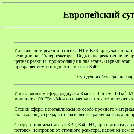
Европейский су
Идея ядерной реакции синтеза H1 и K39 при участии ката
реакцию на "Суперреакторе". Ведь наша реакция не не п
цепная реакция, происходящая в два этапа. Первый этап -
превращением последнего в изотоп K40.
Эту идею я обсуждал на фор
3
Изготавливаем сферу радиусом 3 метра. Объем 100 м
. М
мощность 100 ГВт. (Можно и меньше, но чего мелочиться
Стенки сферы изготавливаем из особо прочного материала
охлаждающая среда, которая является рабочим телом, на
Сферу заполняем смесью K39, K40, H1, при высоком давл
потоком нейтронов от атомного реактора, наполнением