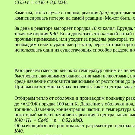
Cl35+n = Cl36 + 8,6 МэВ.
Заметим, что в случае с хлором, реакция
(p,n)
эндотермиче
компенсировать потерю на самой реакции. Может быть, х
За день в реакторе выгорает порядка
10 кг
калия. Ерунда,
такая же порция
K40
. Если допустить что каждый сотый н
прочими примесями, или уходит за пределы реактора), то
необходимо иметь урановый реактор, через который прог
использовать один из существующих способов разделени
Разогреваем смесь до высоких температур одним из пере
быстрораспадающимися радиоактивными веществами, вво
среде давление становится зависимым от расстояния до 
При высоких температурах оголяется также центральная ча
Отбираем тепло от оболочки и производим подкачку реак
до
r=(2/3)R
порядка 100 млн.К. Давление у оболочки подд
топливо. Давление, концентрация частиц и температура 
некоторый момент начинается реакция в центральных вы
K40+H1 = Ca40 + n + 0.521МэВ
.
Образующийся нейтрон покидает разреженную центральну
K40
.