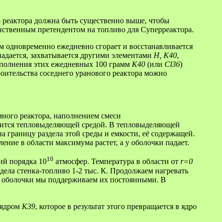
о реактора должна быть существенно выше, чтобы
инственным претендентом на топливо для Суперреактора.
ом одновременно ежедневно сгорает и восстанавливается
падается, захватывается другими элементами
Н, K40
,
сполнения этих ежедневных 100 грамм
K40
(или
Cl36
)
строительства соседнего уранового реактора можно
много реактора, наполнением смеси
овится тепловыделяющей средой. В тепловыделяющей
 границу раздела этой среды и емкости, её содержащей.
ение в области максимума растет, а у оболочки падает.
10
ий порядка 10
атмосфер. Температура в области от
r=0
дела стенка-топливо 1-2 тыс. К. Продолжаем нагревать
 у оболочки мы поддерживаем их постоянными. В
 ядром
K39
, которое в результат этого превращается в ядро