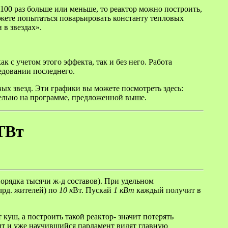
00 раз больше или меньше, то реактор можно построить,
жете попытаться поварьировать константу тепловых
 в звездах».
 с учетом этого эффекта, так и без него. Работа
едовании последнего.
вых звезд. Эти графики вы можете посмотреть здесь:
тельно на программе, предложенной выше.
ТВт
порядка тысячи ж-д составов). При удельном
лрд. жителей) по
10 к
Вт. Пускай
1 кВт
каждый получит в
 куш, а построить такой реактор- значит потерять
ент и уже научившийся парламент видят главную