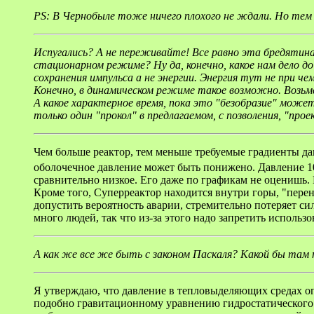
PS: В Чернобыле тоже ничего плохого не ждали. Но тем н
Испугались? А не переживайте! Все равно эта бредятина
стационарном режиме? Ну да, конечно, какое нам дело до к
сохранения импульса а не энергии. Энергия тут не при чем
Конечно, в динамическом режиме такое возможно. Возьмем
А какое характерное время, пока это "безобразие" може
только один "прокол" в предлагаемом, с позволения, "прое
Чем больше реактор, тем меньше требуемые градиенты дав
оболочечное давление может быть понижено. Давление 1
сравнительно низкое. Его даже по графикам не оценишь.
Кроме того, Суперреактор находится внутри горы, "пере
допустить вероятность аварии, стремительно потеряет си
много людей, так что из-за этого надо запретить использ
А как же все же быть с законом Паскаля? Какой бы т
Я утверждаю, что давление в тепловыделяющих средах оп
подобно гравитационному уравнению гидростатического ра