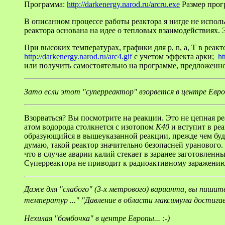
Программа:
http://darkenergy.narod.ru/arcru.exe
Размер про
В описанном процессе работы реактора я нигде не использ
реактора основана на идее о тепловых взаимодействиях. 
При высоких температурах, графики для p, n, a, T в реа
http://darkenergy.narod.ru/arc4.gif
с учетом эффекта арки;
ht
или получить самостоятельно на программе, предложенн
Зато если этот "суперреактор" взорвется в центре Европ
Взорваться? Вы посмотрите на реакции. Это не цепная ре
атом водорода столкнется с изотопом
K40
и вступит в р
образующийся в вышеуказанной реакции, прежде чем буд
думаю, такой реактор значительно безопасней уранового. 
что в случае аварии калий стекает в заранее заготовленн
Суперреактора не приводит к радиоактивному заражению
Даже для "слабого" (3-х метрового) варианта, вы пишите
температур ..." "Давление в области максимума достига
Нехилая "бомбочка" в центре Европы... :-)