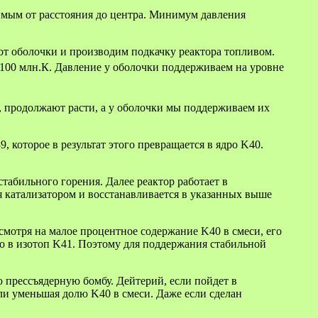
имым от расстояния до центра. Минимум давления
 от оболочки и производим подкачку реактора топливом.
а 100 млн.К. Давление у оболочки поддерживаем на уровне
, продолжают расти, а у оболочки мы поддерживаем их
которое в результат этого превращается в ядро K40.
табильного горения. Далее реактор работает в
я катализатором и восстанавливается в указанных выше
смотря на малое процентное содержание K40 в смеси, его
го в изотоп K41. Поэтому для поддержания стабильной
ю прессъядерную бомбу. Дейтерий, если пойдет в
или уменьшая долю K40 в смеси. Даже если сделан