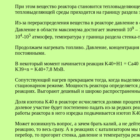
При этом вещество реактора становится тепловыделяюще
тепловыделяющей среды приходится на границу раздела э
Из-за перераспределения вещества в реакторе давление в
9
Давление в области максимума достигает значений 10
– 
4
5
10
-10
атмосфер, температура у граница раздела стенка-т
Продолжаем нагревать топливо. Давление, концентрация 
постоянными.
В некоторый момент начинается реакция K40+H1 = Ca40 +
K39+n = K40+7,8 МэВ.
Сопутствующий нагрев прекращаем тогда, когда выделяюще
стационарном режиме. Мощность реактора определяется д
реакциях. Выгорают дешевый и широко распространенны
Доля изотопа K40 в реакторе исчисляется долями процен
долевое участие будет постепенно падать из-за редких 
работы реактора в него изредка подкачивается изотоп K40
Может возникнуть вопрос, а зачем брать калий, а не дей
реакцию, то весь сразу. А в реакциях с катализатором м
перебор, то прогорит стенка, давление и температура рез