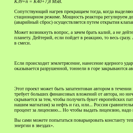
K39+n = K40+7,8 МэВ
.
Сопутствующий нагрев прекращаем тогда, когда выделяюще
стационарном режиме. Мощность реактора регулируем д
(аварийный сброс) осуществляется путем открытия клапан
Может возникнуть вопрос, а зачем брать калий, а не дейт
планету. Дейтерий, если пойдет в реакцию, то весь сраз
в смеси.
Если происходит землетрясение, нанесение ядерного удара
оказывается разрушенной, тоннели в горе закрываются ав
Этот проект может быть запатентован автором в течении 
требует больших финансовых вложений от автора, но ничт
скрывается за тем, чтобы получить букет европейских пат
нашим магнатам) за нефть и газ, или... Россия сравнител
процент за лицензию... Но чтобы выдать лицензию, надо по
Вы сами можете попытаться поварьировать константу те
энергии в звездах».