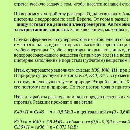
стратегическую задачу в том, чтобы население нашей стра
Но вернемся к устройству реактора. Одна из высоких Ал
цистерны с водородом по всей Европе. От горы в разные
- пищу готовят на дешевой электроэнергии. Автомобил
электростанции закрыты.
За исключением, может быть, 
Стенки сферического суперреактора изготовлены из особо
имеются каналы, вдоль которых с высокой скоростью цир
турбогенераторы. Турбогенераторы покрывают лишь одн
водородосодержащего вещества (к примеру вода) на водор
цистерны заполненные пористым (губчатым) веществом и 
Итак, суперреактор заполняем смесью
K39, K40, H1
, при
В природе существуют изотопы
K39, K40, K41
. Эту смес
поэтому он еще существует в природе. Второй вариант. Х
его поэтому нет в природе. Но этот изотоп можно пригот
Итак для работы реактора нам надо порядка нескольких
(протия). Реакции проходят в два этапа:
K40+H = Ca40 + n + 0,5 МэВ
- в центральной
r=(0 - 0,6)R
K39+n = K40 + 7,8 МэВ
- в области
r=(0,6 - 0,9)R
высокой 
Cl36+H = Ar36 + n - 0,073 МэВ;