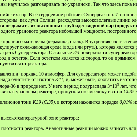
ны научилось разговаривать по-украински. Так что здесь пока не
ьпийских гор. В её сердцевине работает Суперреактор. Из тонне
 стороны, как лучи Солнца, расходятся высоковольтные линии э
и не дымят - из выхлопных труб идет водяной пар (продукт 
одного уранового реактора небольшой мощности, построенного в
 прочного материала (керамика, сталь). Внутренняя часть стенок
кулирует охлаждающая среда (вода или ртуть), которая является
у треть Суперреактора. Остальные
2/3
поверхности суперреактор
од и остаток. Если остатком является кислород, то он прямиком 
увозится от реактора.
 давлении, порядка 10 атмосфер. Для суперреактора может подой
ь надо очистить от изотопа
K41
, и, может быть, обогатить изотоп
5
лора-36 в природе нет. У него период полураспада 3*10
лет, чт
овить в урановом реакторе, пропуская по змеевику изотоп
Cl-35
 миллионов тонн
K39 (Cl35),
в котором находится порядка
0,01%
и
высокотемпературной зоне реактора;
плотности реактора. Аналогичные реакции можно записать для 