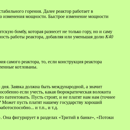
табильного горения. Далее реактор работает в
го изменения мощности. Быстрое изменение мощности
скую бомбу, которая разнесет не только гору, но и саму
вность работы реактора, добавляя или уменьшая долю
K40
ия самого реактора, то, если конструкция реактора
вленные котлованы.
о дня. Заявка должна быть международной, а значит
особенно если учесть, какая бюрократическая волокита
о патентовать. Пусть строят, и не платят нам нам (точнее
те? Может пусть платят нашему государству хороший
отоспособно... и т.п., и т.д.
 Она фигурирует в разделах «Тритий в банке», «Потоки