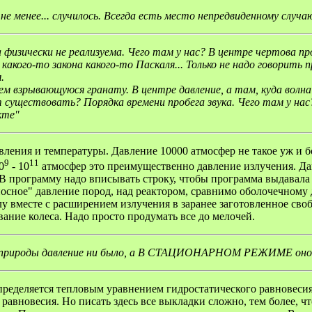
е менее... случилось. Всегда есть место непредвиденному случа
 физически не реализуема. Чего там у нас? В центре чертова пр
акого-то закона какого-то Паскаля... Только не надо говорить п
.
 взрывающуюся гранату. В центре давление, а там, куда волна 
т существовать? Порядка времени пробега звука. Чего там у нас
кте"
ления и температуры. Давление 10000 атмосфер не такое уж и б
9
11
0
- 10
атмосфер это преимущественно давление излучения. Да
 В программу надо вписывать строку, чтобы программа выдавала
носное" давление пород, над реактором, сравнимо оболочечному 
лу вместе с расширением излучения в заранее заготовленное св
ование колеса. Надо просто продумать все до мелочей.
ам природы давление ни было, а В СТАЦИОНАРНОМ РЕЖИМЕ оно 
ределяется тепловым уравнением гидростатического равновесия
вновесия. Но писать здесь все выкладки сложно, тем более, что