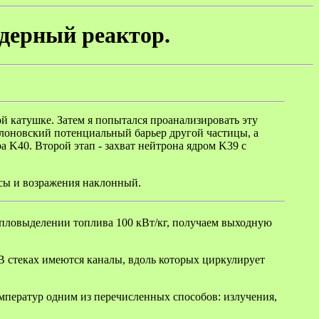
дерный реактор.
ой катушке. Затем я попытался проанализировать эту
улоновский потенциальный барьер другой частицы, а
а K40. Второй этап - захват нейтрона ядром K39 с
осы и возражения наклонный.
епловыделении топлива 100 кВт/кг, получаем выходную
 В стеках имеются каналы, вдоль которых циркулирует
емператур одним из перечисленных способов: излучения,