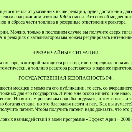
гося тепла от указанных выше реакций, будет достаточно для с
олевым содержанием изотопа
K40
в смеси. Это способ медленно
ов и сброса части топлива в резервные ответвления реактора.
ерий. Можно, только в последнем случае вы получите сверх гигант
у. А в реакциях с катализатором мы можем регулировать интенси
ЧРЕЗВЫЧАЙНЫЕ СИТУАЦИИ.
 по горе, в которой находится реактор, или непредвиденная авар
томатически, а топливо реактора растекается в заранее пригото
ГОСУДАРСТВЕННАЯ БЕЗОПАСНОСТЬ РФ.
шести месяцев с момента его публикации, то есть, со вчерашнег
ожных для его государства. Лично мне особо ничего и не надо, 
ентов. Но вот нам россиянам надо бы подумать, о том стоит ли эт
ьно богатая страна, но это благодаря нефти и газу. Как вы думае
лучить патент. Чтобы получить патент, надо доказать, что это раб
пловых взаимодействий в моей программе «Эффект Арки – 2008».