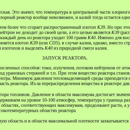
ская. Это значит, что температура в центральной части хлорног
лорный реактор вообще невозможен, и калий тогда остается ед
 тем более что сгорает распространенный изотоп
K39
. Но при эт
ейтрон не доходит до своей цели, а его целью является
К39
(рас
 каждый день из реактора уходит 100 грамм
K40
. Именно для во
оняется изотоп
K39
(или
Cl35
). в случае калия, однако, вместо 
я изотопов и выделять
К40
из природной смеси калия.
ЗАПУСК РЕАКТОРА.
численных способов: токи, излучения, потоком нейтронов от ато
д урановых стержней и т.п. При этом вещество реактора стан
центра. Минимум давления тепловыделяющей среды приходится на
сть реактора. Из-за перераспределения вещества в реакторе давл
тора топливом. Давление в области максимума достигает значен
ерживаем на уровне 10-100 атмосфер, температура у граница раз
в областях, соответствующих максимумам, продолжают расти, а
сокотемпературных областях реактора
ю область и в области максимальной плотности захватывается