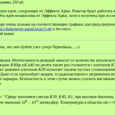
граммы
250 кб
.
ую идеи, следующие из Эффекта Арки. Реактор будет работать как
Эта идея независима от Эффекта Арки, хотя и получена при иссл
кторе очень похожи на соответствующие графики для пред-сверхно
tp://darkenergy.narod.ru/arc5.gif
и без него,
ой выше.
ы, то это будет уже супер-Чернобыль... :-)
акция. Интенсивность реакций зависит от количества катализатор
еакцию
K40(p,n)Ca40
он десять тысяч раз столкнется с изотопом
K
ет захвачен изотопом
K39
испытает тысячи пустых столкновений,
Даже если произойдет авария, то радиоактивного загрязнения не б
ые карьеры. Безопасность в этом случае можно усилить масляным 
.
: "Сферу заполняем смесью K39, K40, H1, при высоком давлении,
9
11
ет значений 10
– 10
атмосфер. Температура в области от r=0 