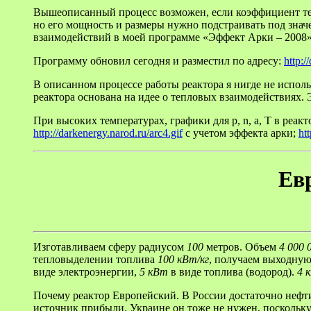
Вышеописанный процесс возможен, если коэффициент тепл
но его мощность и размеры нужно подстраивать под зна
взаимодействий в моей программе «Эффект Арки – 2008».
Программу обновил сегодня и разместил по адресу:
http:/
В описанном процессе работы реактора я нигде не использ
реактора основана на идее о тепловых взаимодействиях. 
При высоких температурах, графики для p, n, a, T в реа
http://darkenergy.narod.ru/arc4.gif
с учетом эффекта арки;
ht
Ев
Изготавливаем сферу радиусом
100
метров. Объем
4 000 
тепловыделении топлива
100 кВт/кг
, получаем выходну
виде электроэнергии,
5 кВт
в виде топлива (водород).
4 
Почему реактор Европейский. В России достаточно нефти и
источник прибыли. Украине он тоже не нужен, поскольку