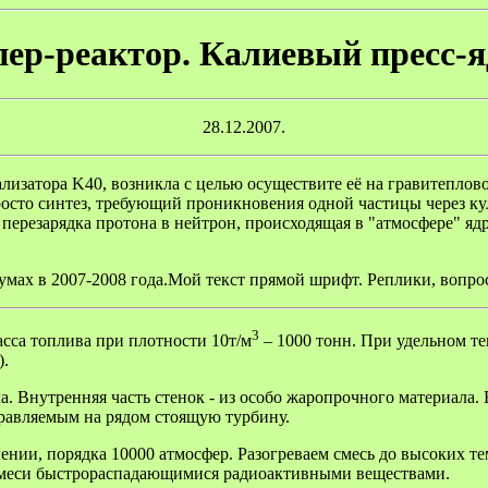
пер-реактор. Калиевый пресс-я
28.12.2007.
лизатора K40, возникла с целью осуществите её на гравитеплов
росто синтез, требующий проникновения одной частицы через к
 перезарядка протона в нейтрон, происходящая в "атмосфере" ядр
умах в 2007-2008 года.Мой текст прямой шрифт. Реплики, вопр
3
асса топлива при плотности 10т/м
– 1000 тонн. При удельном т
).
. Внутренняя часть стенок - из особо жаропрочного материала.
правляемым на рядом стоящую турбину.
ении, порядка 10000 атмосфер. Разогреваем смесь до высоких т
 смеси быстрораспадающимися радиоактивными веществами.