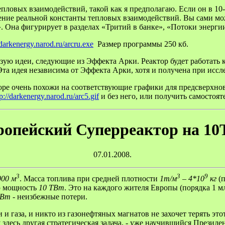
овых взаимодействий, такой как я предполагаю. Если он в 10-1
чение реальной константы тепловых взаимодействий. Вы сами мо
 Она фигурирует в разделах «Тритий в банке», «Потоки энергии
/darkenergy.narod.ru/arcru.exe
Размер программы 250 кб.
ую идеи, следующие из Эффекта Арки. Реактор будет работать как
Эта идея независима от Эффекта Арки, хотя и получена при иссл
кторе очень похожи на соответствующие графики для предсверхно
tp://darkenergy.narod.ru/arc5.gif
и без него, или получить самостоя
ропейский Суперреактор на 10
07.01.2008.
3
3
9
000 м
. Масса топлива при средней плотности
1т/м
– 4*10
кг
(
ю мощность
10 ТВт
. Это на каждого жителя Европы (порядка 1 м
кВт
- неизбежные потери.
 газа, и никто из газонефтяных магнатов не захочет терять этот
 здесь другая стратегическая задача, - уже научившийся Презид